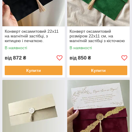
Конверт оксамитовий 22х11
Конверт оксамитовий
на магнітній застібці, з
розміром 22х11 см, на
китицею і печаткою.
магнітній застібці з кісточкою
та печаткою.
В наявності
В наявності
872
850
від
₴
від
₴
Купити
Купити