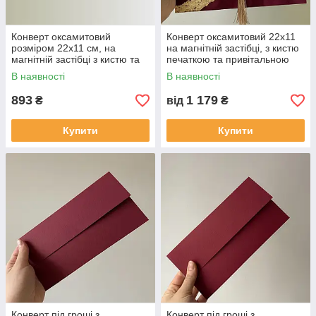
Конверт оксамитовий
Конверт оксамитовий 22х11
розміром 22х11 см, на
на магнітній застібці, з кистю
магнітній застібці з кистю та
печаткою та привітальною
печаткою.
листівкою
В наявності
В наявності
893
1 179
₴
від
₴
Купити
Купити
Конверт під гроші з
Конверт під гроші з