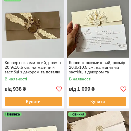
Конверт оксамитовий, розмір
Конверт оксамитовий, розмір
20,9х10,5 см. на магнітній
20,9х10,5 см. на магнітній
застібці з декором та поталю
застібці з декором та
привітальною листівкою
В наявності
В наявності
938
1 099
від
₴
від
₴
Купити
Купити
Новинка
Новинка