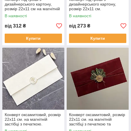
дизайнерського картону,
дизайнерського картону,
розмір 22х11 см на магнітній
розмір 22х11 см.
застібці.
В наявності
В наявності
312
273
від
₴
від
₴
Купити
Купити
Конверт оксамитовий, розмір
Конверт оксамитовий, розмір
22х11 см. на магнітній
22х11 см. на магнітній
застібці з печаткою.
застібці з печаткою та
декором.