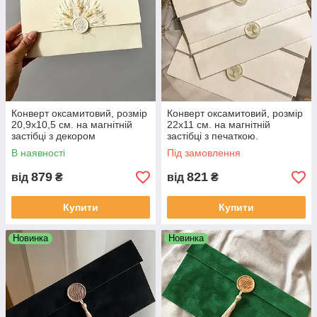
Конверт оксамитовий, розмір
Конверт оксамитовий, розмір
20,9х10,5 см. на магнітній
22х11 см. на магнітній
застібці з декором
застібці з печаткою.
В наявності
Під замовлення
879
821
від
₴
від
₴
Купити
Купити
Новинка
Новинка