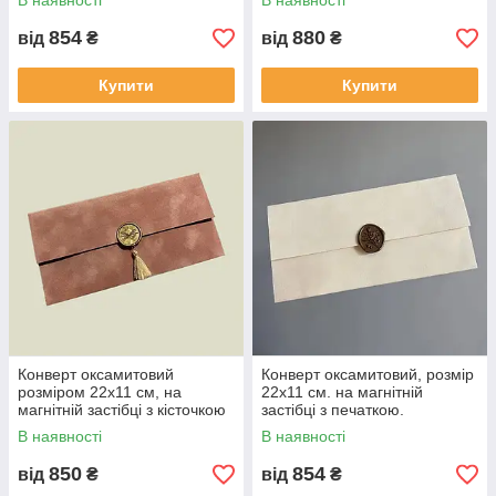
В наявності
В наявності
854
880
від
₴
від
₴
Купити
Купити
Конверт оксамитовий
Конверт оксамитовий, розмір
розміром 22х11 см, на
22х11 см. на магнітній
магнітній застібці з кісточкою
застібці з печаткою.
та печаткою.
В наявності
В наявності
850
854
від
₴
від
₴