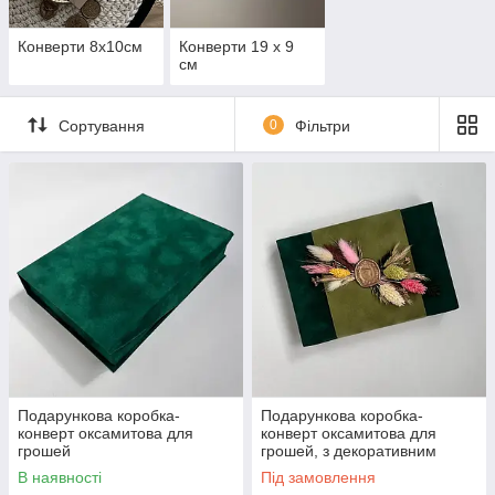
Конверти 8х10см
Конверти 19 х 9
см
Сортування
0
Фільтри
Подарункова коробка-
Подарункова коробка-
конверт оксамитова для
конверт оксамитова для
грошей
грошей, з декоративним
паском
В наявності
Під замовлення