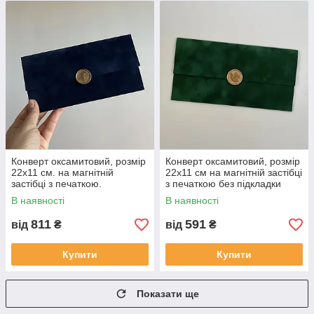
Конверт оксамитовий, розмір
Конверт оксамитовий, розмір
22х11 см. на магнітній
22х11 см на магнітній застібці
застібці з печаткою.
з печаткою без підкладки
В наявності
В наявності
811
591
від
₴
від
₴
Купити
Купити
Показати ще