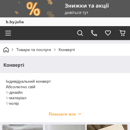
b.by.julia
Товари та послуги
Конверті
Конверті
Індивідуальний конверт
Абсолютно свій
✨дизайн
✨матеріал
✨колір
✨деталі декору
Показати все